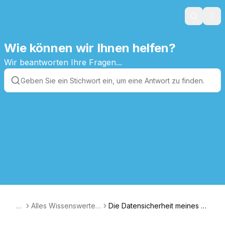
Search
Ope
Wie können wir Ihnen helfen?
Wir beantworten Ihre Fragen...
D
Alles Wissenswerte f
Die Datensicherheit meines Ki
E
ür den Einstieg
ndes